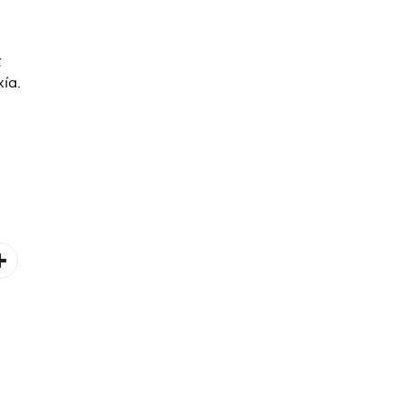
ς
ία.