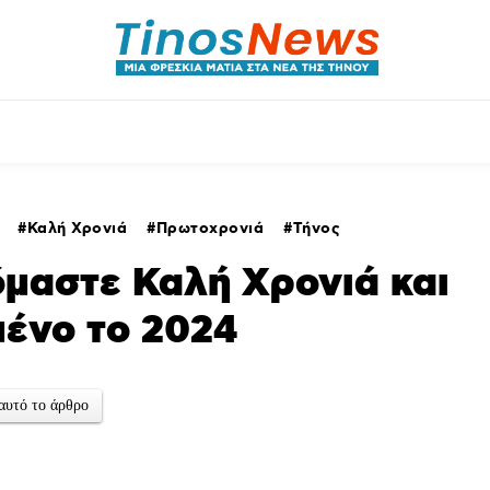
θλητικά
Αρθρογραφία
Χωριά
Agenda
Καλή Χρονιά
Πρωτοχρονιά
Τήνος
όμαστε Καλή Χρονιά και
μένο το 2024
αυτό το άρθρο