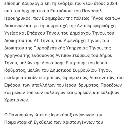
επίσημη Δοξολογία επί τη ενάρξει του νέου έτους 2024
υπό του Αρχιερατικού Επιτρόπου, του Πανοσιολ.
Ιεροκήρυκος, των Εφημερίων της πόλεως Τήνου και των
Διακόνων και με τη συμμετοχή της Αντιπεριφερειάρχη
Υγείας και Επάρχου Τήνου, του Δημάρχου Τήνου, του
Διοικητού του ΑΤ Τήνου, του Λιμενάρχη Τήνου, του
Διοικητού της Πυροσβεστικής Υπηρεσίας Τήνου, της
Αρχηγού της ελάσσονος Αντιπολιτεύσεως του Δήμου
Τήνου, μελών της Διοικούσης Επιτροπής του Ιερού
Ιδρύματος, μελών του Δημοτικού Συμβουλίου Τήνου,
εκκλησιαστικών επιτρόπων, Ιεροψαλτών, Διακονητών, του
Εφόρου, των υπαλλήλων του Ιερού Ιδρυματος, Προέδρων
και μελών τοπικών συλλόγων και φορέων, και ευλαβών
Χριστιανών.
Ο Πανοσιολογιώτατος Ιεροκήρυξ ανέγνωσε την
Ποιμαντορική Εγκύκλιο των Χριστουγέννων του