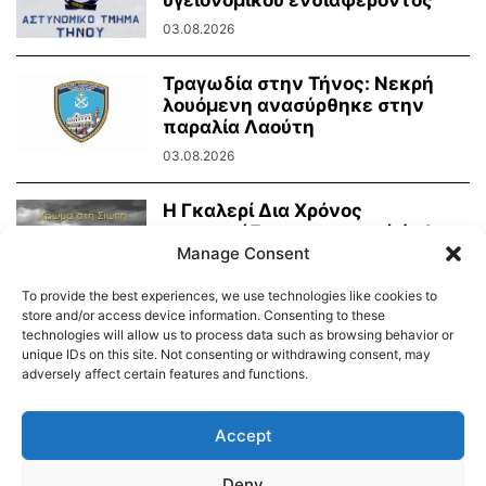
03.08.2026
Τραγωδία στην Τήνος: Νεκρή
λουόμενη ανασύρθηκε στην
παραλία Λαούτη
03.08.2026
Η Γκαλερί Δια Χρόνος
παρουσιάζει την ατομική έκθεση
φωτογραφίας του Νίκου...
Manage Consent
02.08.2026
To provide the best experiences, we use technologies like cookies to
store and/or access device information. Consenting to these
technologies will allow us to process data such as browsing behavior or
unique IDs on this site. Not consenting or withdrawing consent, may
adversely affect certain features and functions.
Διαύγεια – Δήμου Τήνου
Δημοτικό Λιμενικό Ταμείο Τήνου – Άνδρου
Εορτολόγιο
Accept
Tinos Island Live Webcamera
Χάρτης Πλοίων
Deny