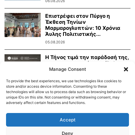
06.08.2026
Επιστρέφει στον Πύργο η
Έκθεση Τηνίων
Μαρμαρογλυπτών: 10 Χρόνια
Άυλης Πολιτιστικής...
05.08.2026
Η Τήνος τιμά την παράδοσή της,
τη μαρμαροτεχνία της. Έκθεση
Manage Consent
Τήνιων...
31.07.2026
To provide the best experiences, we use technologies like cookies to
store and/or access device information. Consenting to these
technologies will allow us to process data such as browsing behavior or
unique IDs on this site. Not consenting or withdrawing consent, may
adversely affect certain features and functions.
Διαύγεια – Δήμου Τήνου
Δημοτικό Λιμενικό Ταμείο Τήνου – Άνδρου
Εορτολόγιο
Accept
Tinos Island Live Webcamera
Χάρτης Πλοίων
Deny