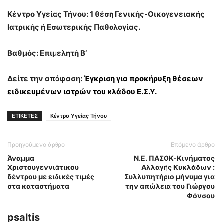
Κέντρο Υγείας Τήνου: 1 θέση Γενικής-Οικογενειακής
Ιατρικής ή Εσωτερικής Παθολογίας.
Βαθμός: Επιμελητή Β’
Δείτε την απόφαση:
Έγκριση για προκήρυξη θέσεων
ειδικευμένων ιατρών του κλάδου Ε.Σ.Υ.
ΕΤΙΚΕΤΕΣ
Κέντρο Υγείας Τήνου
Προηγούμενο άρθρο
Επόμενο άρθρο
Άναμμα
Ν.Ε. ΠΑΣΟΚ-Κινήματος
Χριστουγεννιάτικου
Αλλαγής Κυκλάδων :
δέντρου με ειδικές τιμές
Συλλυπητήριο μήνυμα για
στα καταστήματα
την απώλεια του Γιώργου
Φόνσου
psaltis