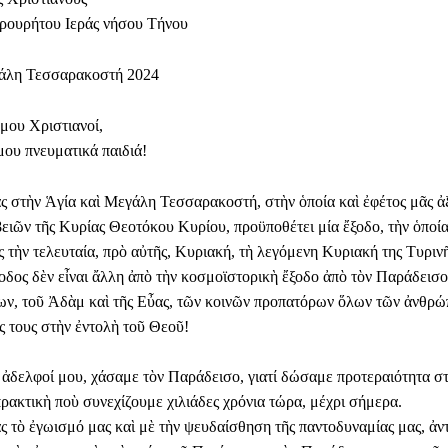
ρουρήτου Ιεράς νήσου Τήνου
γάλη Τεσσαρακοστή 2024
 μου Χριστιανοί,
μου πνευματικά παιδιά!
ας στὴν Ἁγία καὶ Μεγάλη Τεσσαρακοστή, στὴν ὁποία καὶ ἐφέτος μᾶς ἀ
βειῶν τῆς Κυρίας Θεοτόκου Κυρίου, προϋποθέτει μία ἔξοδο, τὴν ὁποί
 τὴν τελευταία, πρὸ αὐτῆς, Κυριακή, τὴ λεγόμενη Κυριακή της Τυριν
ἔξοδος δὲν εἶναι ἄλλη ἀπὸ τὴν κοσμοϊστορικὴ ἔξοδο ἀπὸ τὸν Παράδεισ
, τοῦ Ἀδὰμ καὶ τῆς Εὖας, τῶν κοινῶν προπατόρων ὅλων τῶν ἀνθρώπ
ς τους στὴν ἐντολὴ τοῦ Θεοῦ!
, ἀδελφοί μου, χάσαμε τὸν Παράδεισο, γιατί δώσαμε προτεραιότητα στ
πρακτικὴ ποὺ συνεχίζουμε χιλιάδες χρόνια τώρα, μέχρι σήμερα.
ς τὸ ἐγωισμό μας καὶ μὲ τὴν ψευδαίσθηση τῆς παντοδυναμίας μας, ἀντ