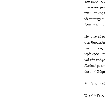
ἐσωτερικὴ συ
​Καὶ τούτο μ
πνευματικῆς 
νὰ ἐπιτευχθεῖ
​Ἀγαπητοί μο
​Πατρικὰ εὔχ
στὶς θαυμάσι
πνευματικὲς 
ἱερὰ νῆσο Τῆ
καὶ τὴν πρόφ
ἀληθινὰ μετα
ὥστε τὸ Σῶμα
Μετὰ πατρικῶ
Ὁ ΣΥΡΟΥ &