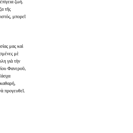
ἐπίγεια ζωή.
ζα τῆς
ιστός, μπορεῖ
σίας μας καὶ
ισμένες μὲ
λη γιὰ τὴν
γίου Φανεροῦ,
Πάσχα
 καθαρή,
νὰ προγευθεῖ.