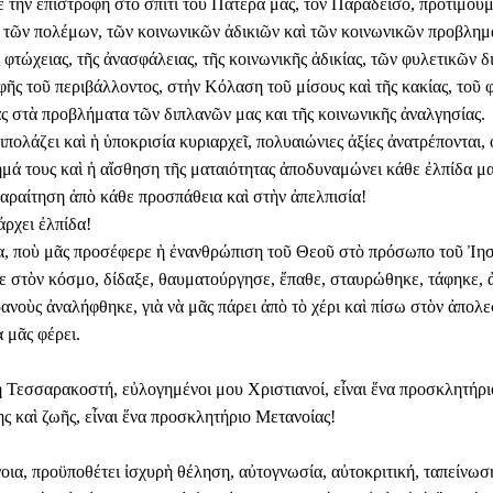
 τὴν ἐπιστροφὴ στὸ σπίτι τοῦ Πατέρα μας, τὸν Παράδεισο, προτιμοῦμ
τῶν πολέμων, τῶν κοινωνικῶν ἀδικιῶν καὶ τῶν κοινωνικῶν προβλημ
ς φτώχειας, τῆς ἀνασφάλειας, τῆς κοινωνικῆς ἀδικίας, τῶν φυλετικῶν 
φῆς τοῦ περιβάλλοντος, στἠν Κόλαση τοῦ μίσους καὶ τῆς κακίας, τοῦ 
ας στὰ προβλήματα τῶν διπλανῶν μας και τῆς κοινωνικῆς ἀναλγησίας.
ιπολάζει καὶ ἡ ὑποκρισία κυριαρχεῖ, πολυαιώνιες ἀξίες ἀνατρέπονται, ο
ημά τους καὶ ἡ αἴσθηση τῆς ματαιότητας ἀποδυναμώνει κάθε ἐλπίδα μα
παραίτηση ἀπὸ κάθε προσπάθεια καὶ στὴν ἀπελπισία!
άρχει ἐλπίδα!
ίδα, ποὺ μᾶς προσέφερε ἡ ἐνανθρώπιση τοῦ Θεοῦ στὸ πρόσωπο τοῦ Ἰη
ε στὸν κόσμο, δίδαξε, θαυματούργησε, ἔπαθε, σταυρώθηκε, τάφηκε,
ρανοὺς ἀναλήφθηκε, γιὰ νὰ μᾶς πάρει ἀπὸ τὸ χέρι καὶ πίσω στὸν ἀπολ
 μᾶς φέρει.
 Τεσσαρακοστή, εὐλογημένοι μου Χριστιανοί, εἶναι ἕνα προσκλητήρι
ς καὶ ζωῆς, εἶναι ἕνα προσκλητήριο Μετανοίας!
νοια, προϋποθέτει ἰσχυρὴ θέληση, αὐτογνωσία, αὐτοκριτική, ταπείνωσ