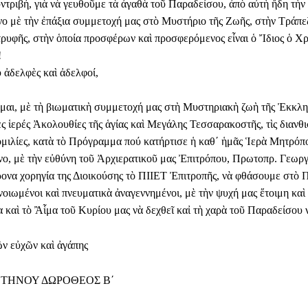
ντριβή, γιὰ νὰ γευθοῦμε τὰ ἀγαθὰ τοῦ Παραδείσου, ἀπὸ αὐτὴ ἤδη τὴν 
όνο μὲ τὴν ἐπάξια συμμετοχή μας στὸ Μυστήριο τῆς Ζωῆς, στὴν Τράπε
τρυφῆς, στὴν ὁποία προσφέρων καὶ προσφερόμενος εἶναι ὁ Ἴδιος ὁ Χρ
!
υ ἀδελφὲς καὶ ἀδελφοί,
ομαι, μὲ τὴ βιωματικὴ συμμετοχή μας στὴ Μυστηριακὴ ζωὴ τῆς Ἐκκλη
ες ἱερές Ἀκολουθίες τῆς ἁγίας καὶ Μεγάλης Τεσσαρακοστῆς, τὶς διανθ
ὁμιλίες, κατὰ τὸ Πρόγραμμα πού κατήρτισε ἡ καθ΄ ἡμᾶς Ἱερὰ Μητρόπο
νο, μὲ τὴν εὐθύνη τοῦ Ἀρχιερατικοῦ μας Ἐπιτρόπου, Πρωτοπρ. Γεωρ
ρονα χορηγία της Διοικούσης τὸ ΠΙΙΕΤ Ἐπιτροπῆς, νὰ φθάσουμε στὸ 
νοιωμένοι καὶ πνευματικὰ ἀναγεννημένοι, μὲ τὴν ψυχή μας ἕτοιμη καὶ
 καὶ τὸ Ἂἷμα τοῦ Κυρίου μας νὰ δεχθεῖ καἰ τὴ χαρὰ τοῦ Παραδείσου 
ν εὐχῶν καὶ ἀγάπης
 ΤΗΝΟΥ ΔΩΡΟΘΕΟΣ Β΄