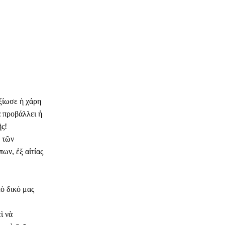
ξίωσε ἡ χάρη
α προβάλλει ἡ
ῆς!
ο τῶν
ων, ἐξ αἰτίας
ὸ δικό μας
ὶ νὰ