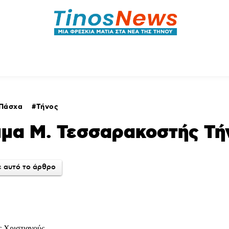
ητικά
Αρθρογραφία
Χωριά
Agenda
Podcas
Πάσχα
Τήνος
μα Μ. Τεσσαρακοστής Τή
 αυτό το άρθρο
ς Χριστιανούς