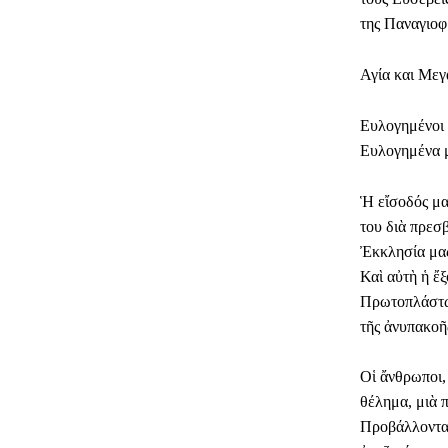
της Παναγιοφ
Αγία και Με
​Ευλογημένοι
​Ευλογημένα 
​Ἡ εἴσοδός μ
του διὰ πρεσ
Ἐκκλησία μας
​Καὶ αὐτὴ ἡ 
Πρωτοπλάστων
τῆς ἀνυπακοῆ
​Οἱ ἄνθρωποι
θέλημα, μιὰ 
​Προβάλλοντα