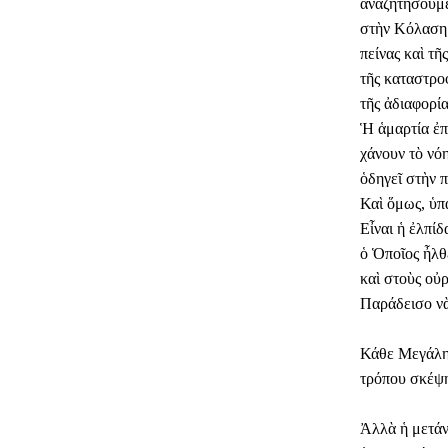
ἀναζητήσουμε
στὴν Κόλαση 
πείνας καὶ τῆ
τῆς καταστρο
τῆς ἀδιαφορί
​Ἡ ἁμαρτία ἐπ
χάνουν τὸ νό
ὁδηγεῖ στὴν 
​Καὶ ὅμως, ὑπ
​Εἶναι ἡ ἐλπ
ὁ Ὁποῖος ἦλθ
καὶ στοὺς οὐ
Παράδεισο νὰ
​Κάθε Μεγάλη
τρόπου σκέψη
​Ἀλλὰ ἡ μετά