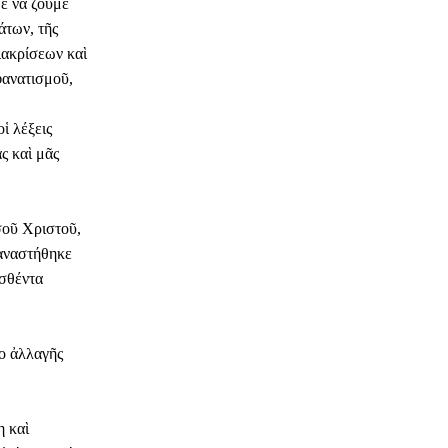
ε νὰ ζοῦμε
άτων, τῆς
διακρίσεων καὶ
φανατισμοῦ,
ἱ λέξεις
ς καὶ μᾶς
σοῦ Χριστοῦ,
 ἀναστήθηκε
εσθέντα
ο ἀλλαγῆς
η καὶ