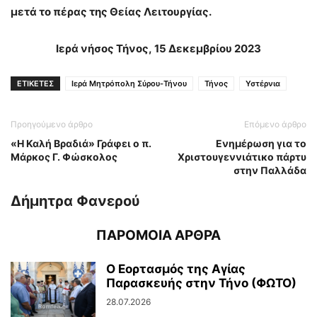
μετά το πέρας της Θείας Λειτουργίας.
Ιερά νήσος Τήνος,
15
Δεκεμβρίου
202
3
ΕΤΙΚΕΤΕΣ
Ιερά Μητρόπολη Σύρου-Τήνου
Τήνος
Υστέρνια
Προηγούμενο άρθρο
Επόμενο άρθρο
«Η Καλή Βραδιά» Γράφει ο π.
Ενημέρωση για το
Μάρκος Γ. Φώσκολος
Χριστουγεννιάτικο πάρτυ
στην Παλλάδα
Δήμητρα Φανερού
ΠΑΡΟΜΟΙΑ ΑΡΘΡΑ
Ο Εορτασμός της Αγίας
Παρασκευής στην Τήνο (ΦΩΤΟ)
28.07.2026