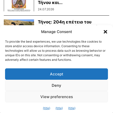
Τήνου και...
24.07.2026
Τήνος: 204η επέτειο του
Οράματος της Αγίας Πελαγίας
Manage Consent
24.07.2026
To provide the best experiences, we use technologies like cookies to
store and/or access device information. Consenting to these
technologies will allow us to process data such as browsing behavior or
unique IDs on this site. Not consenting or withdrawing consent, may
adversely affect certain features and functions.
Διαύγεια – Δήμου Τήνου
Δημοτικό Λιμενικό Ταμείο Τήνου – Άνδρου
Εορτολόγιο
Accept
Tinos Island Live Webcamera
Χάρτης Πλοίων
Deny
© 2026
View preferences
Exit mobile version
{title}
{title}
{title}