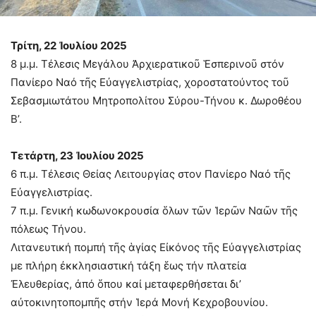
Τρίτη, 22 Ἰουλίου 2025
8 μ.μ. Τέλεσις Μεγάλου Ἀρχιερατικοῦ Ἑσπερινοῦ στόν
Πανίερο Ναό τῆς Εὐαγγελιστρίας, χοροστατούντος τοῦ
Σεβασμιωτάτου Μητροπολίτου Σύρου-Τήνου κ. Δωροθέου
Β’.
Τετάρτη, 23 Ἰουλίου 2025
6 π.μ. Τέλεσις Θείας Λειτουργίας στον Πανίερο Ναό τῆς
Εὐαγγελιστρίας.
7 π.μ. Γενική κωδωνοκρουσία ὅλων τῶν Ἱερῶν Ναῶν τῆς
πόλεως Τήνου.
Λιτανευτική πομπή τῆς ἁγίας Εἰκόνος τῆς Εὐαγγελιστρίας
με πλήρη ἐκκλησιαστική τάξη ἕως τήν πλατεία
Ἐλευθερίας, ἀπό ὅπου καί μεταφερθήσεται δι’
αὐτοκινητοπομπῆς στήν Ἱερά Μονή Κεχροβουνίου.