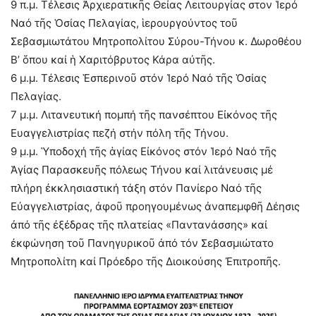
9 π.μ. Τέλεσις Ἀρχιερατικῆς Θείας Λειτουργίας στον Ἱερό
Ναό τῆς Ὁσίας Πελαγίας, ἱερουργούντος τοῦ
Σεβασμιωτάτου Μητροπολίτου Σύρου-Τήνου κ. Δωροθέου
Β’ ὅπου καί ἡ Χαριτόβρυτος Κάρα αὐτῆς.
6 μ.μ. Τέλεσις Ἑσπερινοῦ στόν Ἱερό Ναό τῆς Ὁσίας
Πελαγίας.
7 μ.μ. Λιτανευτική πομπή τῆς πανσέπτου Εἰκόνος τῆς
Ευαγγελιστρίας πεζή στήν πόλη τῆς Τήνου.
9 μ.μ. Ὑποδοχή τῆς ἁγίας Εἰκόνος στόν Ἱερό Ναό τῆς
Ἁγίας Παρασκευῆς πόλεως Τήνου καί λιτάνευσις μέ
πλήρη ἐκκλησιαστική τάξη στόν Πανίερο Ναό τῆς
Εὐαγγελιστρίας, ἀφοῦ προηγουμένως ἀναπεμφθῆ Δέησις
ἀπό τῆς ἐξέδρας τῆς πλατείας «Παντανάσσης» καί
ἐκφώνηση τοῦ Πανηγυρικοῦ ἀπό τόν Σεβασμιώτατο
Μητροπολίτη καί Πρόεδρο τῆς Διοικούσης Ἐπιτροπῆς.