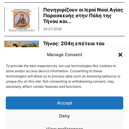
Πανηγυρίζουν οι Ιεροί Ναοί Αγίας
Παρασκευής στην Πόλη της
Τήνου και...
24.07.2026
Τήνος: 204η επέτειο του
Οράματος της Αγίας Πελαγίας
Manage Consent
24.07.2026
To provide the best experiences, we use technologies like cookies to
store and/or access device information. Consenting to these
technologies will allow us to process data such as browsing behavior or
unique IDs on this site. Not consenting or withdrawing consent, may
adversely affect certain features and functions.
Διαύγεια – Δήμου Τήνου
Δημοτικό Λιμενικό Ταμείο Τήνου – Άνδρου
Εορτολόγιο
Accept
Tinos Island Live Webcamera
Χάρτης Πλοίων
Deny
© 2026
View preferences