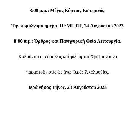
8
:00 μ.μ.: Μέγας Εόρτιος Εσπερινός.
Την κυριώνυμο ημέρα,
ΠΕΜΠΤΗ
,
24
Αυγούστου
202
3
8
:
0
0
π.μ.: Όρθρος και
Πανηγυρική
Θεία Λειτουργία
.
Καλοῦνται οἱ εὐσεβεῖς καί φιλέορτοι Χριστιανοί νά
παραστοῦν στίς ὡς ἄνω Ἱερές Ἀκολουθίες.
Ιερά νήσος Τήνος,
23
Αυγούστου
202
3
Facebook
WhatsApp
Viber
ΙΟ