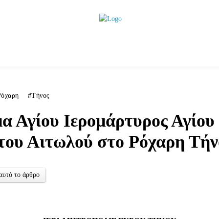
ητικά
Αρθρογραφία
Χωριά
Agenda
Podcas
Ρόχαρη
Τήνος
α Αγίου Ιερομάρτυρος Αγίου
του Αιτωλού στο Ρόχαρη Τή
αυτό το άρθρο