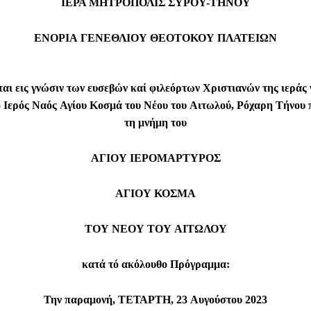
ΙΕΡΑ ΜΗΤΡΟΠΟΛΙΣ ΣΥΡΟΥ-ΤΗΝΟΥ
ΕΝΟΡΙΑ
ΓΕΝΕΘΛΙΟΥ ΘΕΟΤΟΚΟΥ ΠΛΑΤΕΙΩΝ
αι ε
ι
ς γνώσιν τ
ω
ν ε
υσεβώ
ν καί φιλεόρτων Χριστιαν
ώ
ν τ
η
ς
ι
ερ
ά
ς
ο
Ι
ερός
Ναός
Αγίου
Κ
οσμά
τ
ου Νέου του
Αιτωλού
,
Ρό
χαρη
Τήνου
τ
η
μνήμη
τ
ου
ΑΓΙΟΥ
ΙΕΡΟΜΑΡΤΥΡΟΣ
ΑΓΙΟ
Υ
ΚΟΣΜΑ
ΤΟΥ ΝΕΟΥ
ΤΟΥ
ΑΙΤΩΛΟΥ
κατά τό
α
κόλουθο Πρόγραμμα:
Την παραμονή,
ΤΕ
ΤΑΡΤΗ
,
23
Αυγούστου
20
2
3