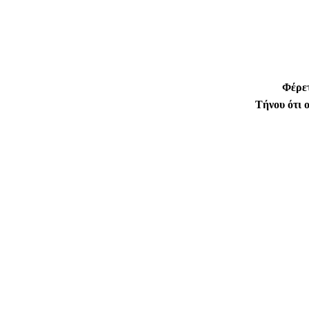
Φέρετ
Τήνου
ό
τι