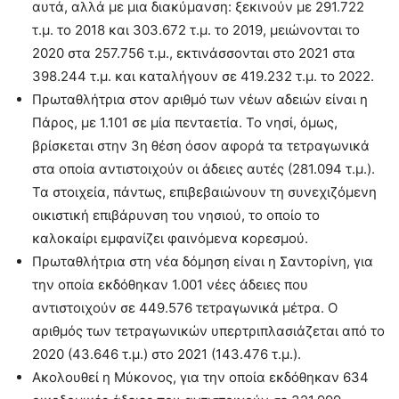
αυτά, αλλά με μια διακύμανση: ξεκινούν με 291.722
τ.μ. το 2018 και 303.672 τ.μ. το 2019, μειώνονται το
2020 στα 257.756 τ.μ., εκτινάσσονται στο 2021 στα
398.244 τ.μ. και καταλήγουν σε 419.232 τ.μ. το 2022.
Πρωταθλήτρια στον αριθμό των νέων αδειών είναι η
Πάρος, με 1.101 σε μία πενταετία. Το νησί, όμως,
βρίσκεται στην 3η θέση όσον αφορά τα τετραγωνικά
στα οποία αντιστοιχούν οι άδειες αυτές (281.094 τ.μ.).
Τα στοιχεία, πάντως, επιβεβαιώνουν τη συνεχιζόμενη
οικιστική επιβάρυνση του νησιού, το οποίο το
καλοκαίρι εμφανίζει φαινόμενα κορεσμού.
Πρωταθλήτρια στη νέα δόμηση είναι η Σαντορίνη, για
την οποία εκδόθηκαν 1.001 νέες άδειες που
αντιστοιχούν σε 449.576 τετραγωνικά μέτρα. Ο
αριθμός των τετραγωνικών υπερτριπλασιάζεται από το
2020 (43.646 τ.μ.) στο 2021 (143.476 τ.μ.).
Ακολουθεί η Μύκονος, για την οποία εκδόθηκαν 634