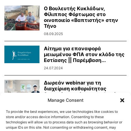
Ο Βουλευτής Κυκλάδων,
Φίλιππος Φόρτωμας στο
οινοποιείο «Βαπτιστής» στην
Τήνο
08.09.2025
Αίτημα για επαναφορά
μειωμένου ΦΠΑ στον κλάδο της
Εστίασης || Παρέμβαση...
24.07.2024
Δωρεάν webinar για τη
διαχείριση καθαριότητας
δωματίων από το επιμελητήριο
Manage Consent
Κυκλάδων
26.04.2024
To provide the best experiences, we use technologies like cookies to
store and/or access device information. Consenting to these
technologies will allow us to process data such as browsing behavior or
unique IDs on this site. Not consenting or withdrawing consent, may