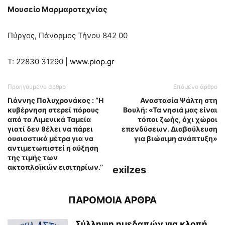
Μουσείο Μαρμαροτεχνίας
Πύργος, Πάνορμος Τήνου 842 00
Τ: 22830 31290 |
www.piop.gr
Προηγούμενο άρθρο
Επόμενο άρθρο
Γιάννης Πολυχρονάκος : “Η
Αναστασία Ψάλτη στη
κυβέρνηση στερεί πόρους
Βουλή: «Τα νησιά μας είναι
από τα Λιμενικά Ταμεία
τόποι ζωής, όχι χώροι
γιατί δεν θέλει να πάρει
επενδύσεων. Διαβούλευση
ουσιαστικά μέτρα για να
για βιώσιμη ανάπτυξη»
αντιμετωπιστεί η αύξηση
της τιμής των
ακτοπλοϊκών εισιτηρίων.’’
exilzes
ΠΑΡΟΜΟΙΑ ΑΡΘΡΑ
Σύλληψη ημεδαπών για κλοπή