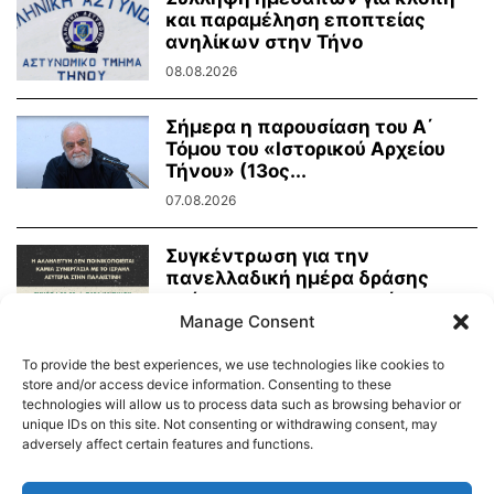
και παραμέληση εποπτείας
ανηλίκων στην Τήνο
08.08.2026
Σήμερα η παρουσίαση του Α΄
Τόμου του «Ιστορικού Αρχείου
Τήνου» (13ος...
07.08.2026
Συγκέντρωση για την
πανελλαδική ημέρα δράσης
ενάντια στην γενοκτονία στην
Manage Consent
Παλαιστίνη
07.08.2026
To provide the best experiences, we use technologies like cookies to
store and/or access device information. Consenting to these
technologies will allow us to process data such as browsing behavior or
unique IDs on this site. Not consenting or withdrawing consent, may
adversely affect certain features and functions.
Διαύγεια – Δήμου Τήνου