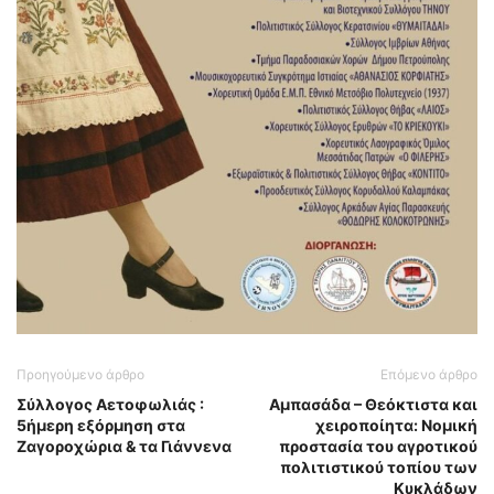
Προηγούμενο άρθρο
Επόμενο άρθρο
Σύλλογος Αετοφωλιάς :
Αμπασάδα – Θεόκτιστα και
5ήμερη εξόρμηση στα
χειροποίητα: Νομική
Ζαγοροχώρια & τα Γιάννενα
προστασία του αγροτικού
πολιτιστικού τοπίου των
Κυκλάδων