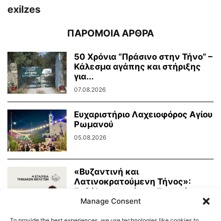
exilzes
ΠΑΡΟΜΟΙΑ ΑΡΘΡΑ
50 Χρόνια “Πράσινο στην Τήνο” –
Κάλεσμα αγάπης και στήριξης
για...
07.08.2026
Ευχαριστήριο Λαχειοφόρος Αγίου
Ρωμανού
05.08.2026
«Βυζαντινή και
Λατινοκρατούμενη Τήνος»:
Εκδήλωση από την Εταιρεία
Τηνιακών Μελετών
Manage Consent
03.08.2026
To provide the best experiences, we use technologies like cookies to