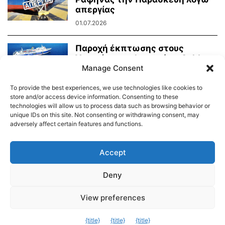
απεργίας
01.07.2026
Παροχή έκπτωσης στους
Υποψήφιους Φοιτητές – Golden
Manage Consent
Star Ferries
13.05.2026
To provide the best experiences, we use technologies like cookies to
store and/or access device information. Consenting to these
technologies will allow us to process data such as browsing behavior or
unique IDs on this site. Not consenting or withdrawing consent, may
adversely affect certain features and functions.
Διαύγεια – Δήμου Τήνου
Δημοτικό Λιμενικό Ταμείο Τήνου – Άνδρου
Εορτολόγιο
Accept
Tinos Island Live Webcamera
Χάρτης Πλοίων
Deny
© 2026
View preferences
Exit mobile version
{title}
{title}
{title}