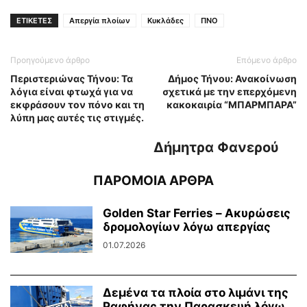
ΕΤΙΚΕΤΕΣ
Απεργία πλοίων
Κυκλάδες
ΠΝΟ
Προηγούμενο άρθρο
Επόμενο άρθρο
Περιστεριώνας Τήνου: Τα
Δήμος Τήνου: Ανακοίνωση
λόγια είναι φτωχά για να
σχετικά με την επερχόμενη
εκφράσουν τον πόνο και τη
κακοκαιρία “ΜΠΑΡΜΠΑΡΑ”
λύπη μας αυτές τις στιγμές.
Δήμητρα Φανερού
ΠΑΡΟΜΟΙΑ ΑΡΘΡΑ
Golden Star Ferries – Ακυρώσεις
δρομολογίων λόγω απεργίας
01.07.2026
Δεμένα τα πλοία στο λιμάνι της
Ραφήνας την Παρασκευή λόγω