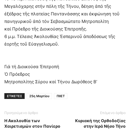
Μεγαλόχαρης στήν πόλη τῆς Τήνου, δέηση ἀπό τῆς
ἐξέδρας τῆς πλατείας Παντανάσσης και ἐκφώνηση τοῦ
πανηγυρικοῦ ἀπό τόν Σεβασμιώτατο Μητροπολίτη
καί Πρόεδρο τῆς Διοικούσης Ἐπιτροπῆς.
6 μ.μ. Τέλεσις Ἀκολουθίας Ἑσπερινοῦ ἀποδόσεως τῆς
ἑορτῆς τοῦ Εὐαγγελισμοῦ.
Γιά τή Διοικούσα Ἐπιτροπή
Ὁ Πρόεδρος
Μητροπολίτης Σύρου καί Τήνου Δωρόθεος Β’
ΕΤΙΚΕΤΕΣ
25η Μαρτίου
ΠΙΙΕΤ
Προηγούμενο άρθρο
Επόμενο άρθρο
Η Ακολουθία των
Κυριακή της Ορθοδοξίας
Χαιρετισμών στον Πανίερο
στην Ιερά Νήσο Τήνο