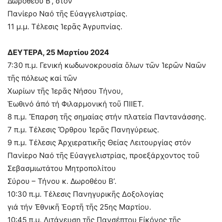
Δωροθέου Β’, στόν
Πανίερο Ναό τῆς Εὐαγγελιστρίας.
11 μ.μ. Τέλεσις Ἱερᾶς Ἀγρυπνίας.
ΔΕΥΤΕΡΑ, 25 Μαρτίου 2024
7:30 π.μ. Γενική κωδωνοκρουσία ὅλων τῶν Ἱερῶν Ναῶν
τῆς πόλεως καί τῶν
Χωρίων τῆς Ἱερᾶς Νήσου Τήνου,
Ἑωθινό ἀπό τή Φιλαρμονική τοῦ ΠΙΙΕΤ.
8 π.μ. Ἔπαρση τῆς σημαίας στήν πλατεία Παντανάσσης.
7 π.μ. Τέλεσις Ὄρθρου Ἱερᾶς Πανηγύρεως.
9 π.μ. Τέλεσις Ἀρχιερατικῆς Θείας Λειτουργίας στόν
Πανίερο Ναό τῆς Εὐαγγελιστρίας, προεξάρχοντος τοῦ
Σεβασμιωτάτου Μητροπολίτου
Σύρου – Τήνου κ. Δωροθέου Β’.
10:30 π.μ. Τέλεσις Πανηγυρικῆς Δοξολογίας
γιά τήν Ἐθνικῆ Ἑορτῆ τῆς 25ης Μαρτίου.
10:45 π.μ. Λιτάνευση τῆς Πανσέπτου Εἰκόνος τῆς