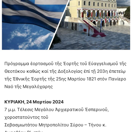
Πρόγραμμα ἑορτασμοῦ τῆς Ἑορτῆς τοῦ Εὐαγγελισμοῦ τῆς
Θεοτόκου καθώς καί τῆς Δοξολογίας ἐπί τῇ 203η ἐπετείῳ
τῆς Ἐθνικῆς Ἑορτῆς τῆς 25ης Μαρτίου 1821 στόν Πανίερο
Ναό τῆς Μεγαλόχαρης
ΚΥΡΙΑΚΗ, 24 Μαρτίου 2024
7 μ.μ. Τέλεσις Μεγάλου Ἀρχιερατικοῦ Ἑσπερινοῦ,
χοροστατούντος τοῦ
Σεβασμιωτάτου Μητροπολίτου Σύρου – Τήνου κ.