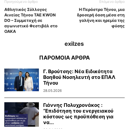
Προηγούμενο άρθρο
Επόμενο άρθρο
Αθλητικός Σύλλογος
Η Περάστρα Τήνου, μια
Αινείας Τήνου TAE KWON
δροσερή όαση μέσα στη
DO – Συμμετοχή σε
γαλήνη και ηρεμία της
αγωνιστικό Φεστιβάλ στο
φύσης
ΟΑΚΑ
exilzes
ΠΑΡΟΜΟΙΑ ΑΡΘΡΑ
Γ. Βρούτσης: Νέα Ειδικότητα
Βοηθού Νοσηλευτή στο ΕΠΑΛ
Τήνου
28.05.2026
Γιάννης Πολυχρονάκος :
“Επιδότηση του ενεργειακού
κόστους ως προϋπόθεση για
να...