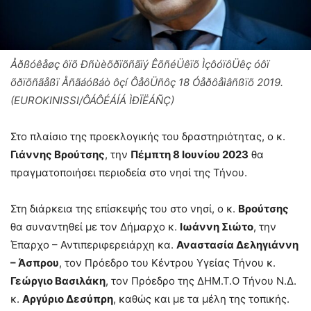
Åðßóêåøç ôïõ Ðñùèõðïõñãïý ÊõñéÜêïõ ÌçôóïôÜêç óôï
õðïõñãåßï Åñãáóßáò ôçí ÔåôÜñôç 18 Óåðôåìâñßïõ 2019.
(EUROKINISSI/ÔÁÔÉÁÍÁ ÌÐÏËÁÑÇ)
Στο πλαίσιο της προεκλογικής του δραστηριότητας, ο κ.
Γιάννης Βρούτσης
, την
Πέμπτη 8 Ιουνίου 2023
θα
πραγματοποιήσει περιοδεία στο νησί της Τήνου.
Στη διάρκεια της επίσκεψής του στο νησί, ο κ.
Βρούτσης
θα συναντηθεί με τον Δήμαρχο κ.
Ιωάννη Σιώτο
, την
Έπαρχο – Αντιπεριφερειάρχη κα.
Αναστασία Δεληγιάννη
– Άσπρου
, τον Πρόεδρο του Κέντρου Υγείας Τήνου κ.
Γεώργιο Βασιλάκη
, τον Πρόεδρο της ΔΗΜ.Τ.Ο Τήνου Ν.Δ.
κ.
Αργύριο Δεσύπρη
, καθώς και με τα μέλη της τοπικής.