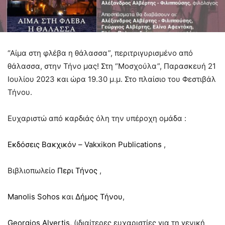
“Αίμα στη φλέβα η θάλασσα”, περιτριγυρισμένο από
θάλασσα, στην Τήνο μας! Στη “Μοσχούλα”, Παρασκευή 21
Ιουλίου 2023 και ώρα 19.30 μ.μ. Στο πλαίσιο του Φεστιβάλ
Τήνου.
Ευχαριστώ από καρδιάς όλη την υπέροχη ομάδα :
Εκδόσεις Βακχικόν – Vakxikon Publications
,
Βιβλιοπωλείο
Περι Τήνος
,
Manolis Sohos
και
Δήμος Τήνου
,
Georgios Alvertis
, (ιδιαίτερες ευχαριστίες για τη γενική