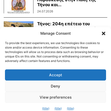
Τήνου και...
24.07.2026
Τήνος: 204η επέτειο του
Οράματος της Αγίας Πελαγίας
Manage Consent
24.07.2026
To provide the best experiences, we use technologies like cookies to
store and/or access device information. Consenting to these
technologies will allow us to process data such as browsing behavior or
unique IDs on this site. Not consenting or withdrawing consent, may
adversely affect certain features and functions.
Διαύγεια – Δήμου Τήνου
Δημοτικό Λιμενικό Ταμείο Τήνου – Άνδρου
Εορτολόγιο
Accept
Tinos Island Live Webcamera
Χάρτης Πλοίων
Deny
© 2026
View preferences
Exit mobile version
{title}
{title}
{title}