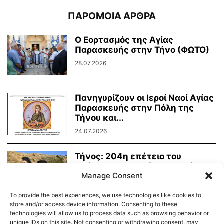
ΠΑΡΟΜΟΙΑ ΑΡΘΡΑ
Ο Εορτασμός της Αγίας
Παρασκευής στην Τήνο (ΦΩΤΟ)
28.07.2026
Πανηγυρίζουν οι Ιεροί Ναοί Αγίας
Παρασκευής στην Πόλη της
Τήνου και...
24.07.2026
Τήνος: 204η επέτειο του
Οράματος της Αγίας Πελαγίας
Manage Consent
24.07.2026
To provide the best experiences, we use technologies like cookies to
store and/or access device information. Consenting to these
technologies will allow us to process data such as browsing behavior or
unique IDs on this site. Not consenting or withdrawing consent, may