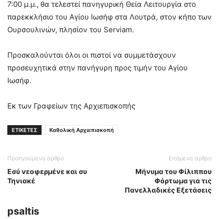
7:00 μ.μ., θα τελεστεί πανηγυρική Θεία Λειτουργία στο
παρεκκλήσιο του Αγίου Ιωσήφ στα Λουτρά, στον κήπο των
Ουρσουλινών, πλησίον του Serviam.
Προσκαλούνται όλοι οι πιστοί να συμμετάσχουν
προσευχητικά στην πανήγυρη προς τιμήν του Αγίου
Ιωσήφ.
Εκ των Γραφείων της Αρχιεπισκοπής
ΕΤΙΚΕΤΕΣ
Καθολική Αρχιεπισκοπή
Προηγούμενο άρθρο
Επόμενο άρθρο
Εσύ νεοφερμένε και συ
Μήνυμα του Φίλιππου
Τηνιακέ
Φόρτωμα για τις
Πανελλαδικές Εξετάσεις
psaltis