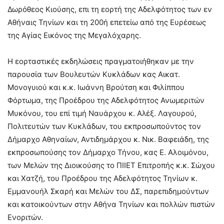
Δωρόθεος Κιούσης, επι τη εορτή της Αδελφότητος των εν
Αθήναις Τηνίων και τη 200ή επετείω από της Ευρέσεως
της Αγίας Εικόνος της Μεγαλόχαρης.
Η εορταστικές εκδηλώσεις πραγματοιήθηκαν με την
παρουσία των Βουλευτών Κυκλάδων κας Αικατ.
Μονογυιού και κ.κ. Ιωάννη Βρούτση και Φιλίππου
Φόρτωμα, της Προέδρου της Αδελφότητος Ανωμεριτών
Μυκόνου, του επί τιμή Ναυάρχου κ. Αλέξ. Λαγουρού,
Πολιτευτών των Κυκλάδων, του εκπροσωπούντος τον
Δήμαρχο Αθηναίων, Αντιδημάρχου κ. Νικ. Βαφειάδη, της
εκπροσωπούσης τον Δήμαρχο Τήνου, κας Ε. Αλοιμόνου,
των Μελών της Διοικούσης το ΠΙΙΕΤ Επιτροπής κ.κ. Σώχου
και Χατζή, του Προέδρου της Αδελφότητος Τηνίων κ.
Εμμανουήλ Σκαρή και Μελών του ΔΣ, παρεπιδημούντων
και κατοικούντων στην Αθήνα Τηνίων και πολλών πιστών
Ενοριτών.