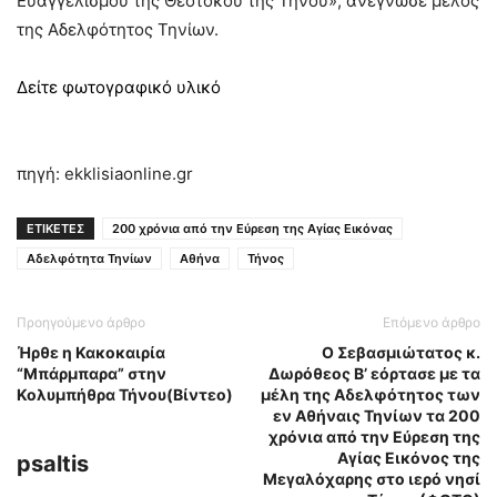
Ευαγγελισμού της Θεοτόκου της Τήνου», ανέγνωσε μέλος
της Αδελφότητος Τηνίων.
Δείτε φωτογραφικό υλικό
πηγή: ekklisiaonline.gr
ΕΤΙΚΕΤΕΣ
200 χρόνια από την Εύρεση της Αγίας Εικόνας
Αδελφότητα Τηνίων
Αθήνα
Τήνος
Προηγούμενο άρθρο
Επόμενο άρθρο
Ήρθε η Κακοκαιρία
Ο Σεβασμιώτατος κ.
“Μπάρμπαρα” στην
Δωρόθεος Β’ εόρτασε με τα
Κολυμπήθρα Τήνου(Βίντεο)
μέλη της Αδελφότητος των
εν Αθήναις Τηνίων τα 200
χρόνια από την Εύρεση της
Αγίας Εικόνος της
psaltis
Μεγαλόχαρης στο ιερό νησί