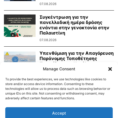
07.08.2026
Συγκέντρωση για την
πανελλαδική ημέρα δράσης
ενάντια στην γενοκτονία στην
Παλαιστίνη
07.08.2026
Υπενθύμιση για την Απαγόρευση
Παράνομης Τοποθέτησης
Πινακίδων και Κατάληψης
Manage Consent
Κοινόχρηστων Χώρων
06.08.2026
To provide the best experiences, we use technologies like cookies to
store and/or access device information. Consenting to these
technologies will allow us to process data such as browsing behavior or
unique IDs on this site. Not consenting or withdrawing consent, may
adversely affect certain features and functions.
Διαύγεια – Δήμου Τήνου
Δημοτικό Λιμενικό Ταμείο Τήνου – Άνδρου
Εορτολόγιο
Accept