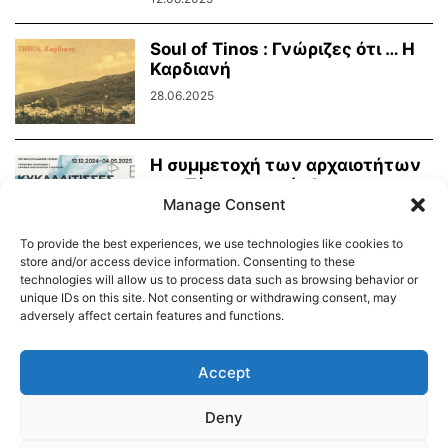
Soul of Tinos : Γνώριζες ότι … Η
Καρδιανή
28.06.2025
Η συμμετοχή των αρχαιοτήτων
της Τήνου στην έκθεση
Manage Consent
«Κυκλαδίτισσες»
11.03.2025
To provide the best experiences, we use technologies like cookies to
store and/or access device information. Consenting to these
technologies will allow us to process data such as browsing behavior or
unique IDs on this site. Not consenting or withdrawing consent, may
adversely affect certain features and functions.
Διαύγεια – Δήμου Τήνου
Δημοτικό Λιμενικό Ταμείο Τήνου – Άνδρου
Εορτολόγιο
Accept
Tinos Island Live Webcamera
Χάρτης Πλοίων
Deny