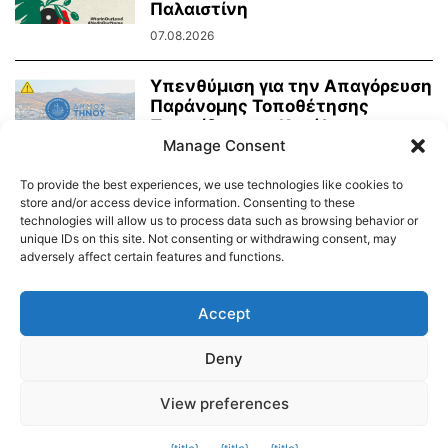
Παλαιστίνη
07.08.2026
Υπενθύμιση για την Απαγόρευση
Παράνομης Τοποθέτησης
Πινακίδων και Κατάληψης
Κοινόχρηστων Χώρων
Manage Consent
06.08.2026
To provide the best experiences, we use technologies like cookies to
store and/or access device information. Consenting to these
technologies will allow us to process data such as browsing behavior or
unique IDs on this site. Not consenting or withdrawing consent, may
adversely affect certain features and functions.
Διαύγεια – Δήμου Τήνου
Δημοτικό Λιμενικό Ταμείο Τήνου – Άνδρου
Εορτολόγιο
Accept
Tinos Island Live Webcamera
Χάρτης Πλοίων
Deny
© 2026
View preferences