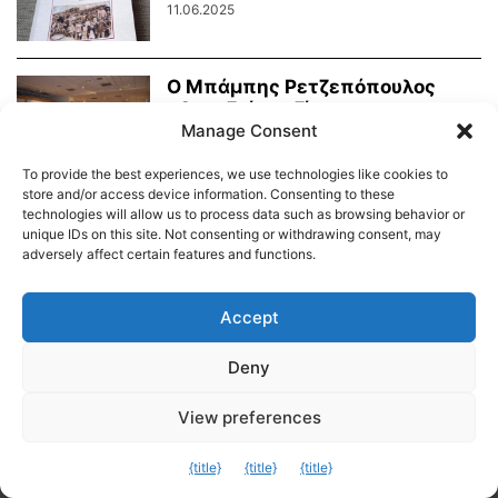
11.06.2025
Ο Μπάμπης Ρετζεπόπουλος
«ξαναζεί» μαζί μας με
Manage Consent
αναδρομική του έκθεση στο...
10.06.2025
To provide the best experiences, we use technologies like cookies to
store and/or access device information. Consenting to these
technologies will allow us to process data such as browsing behavior or
unique IDs on this site. Not consenting or withdrawing consent, may
adversely affect certain features and functions.
Διαύγεια – Δήμου Τήνου
Δημοτικό Λιμενικό Ταμείο Τήνου – Άνδρου
Εορτολόγιο
Accept
Tinos Island Live Webcamera
Χάρτης Πλοίων
Deny
© 2026
View preferences
Exit mobile version
{title}
{title}
{title}