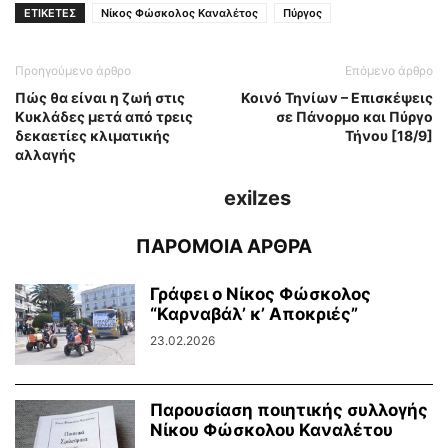
ΕΤΙΚΕΤΕΣ
Νίκος Φώσκολος Καναλέτος
Πύργος
Προηγούμενο άρθρο
Επόμενο άρθρο
Πώς θα είναι η ζωή στις
Κοινό Τηνίων – Επισκέψεις
Κυκλάδες μετά από τρεις
σε Πάνορμο και Πύργο
δεκαετίες κλιματικής
Τήνου [18/9]
αλλαγής
exilzes
ΠΑΡΟΜΟΙΑ ΑΡΘΡΑ
Γράφει ο Νίκος Φώσκολος
“Καρναβάλ’ κ’ Αποκριές”
23.02.2026
Παρουσίαση ποιητικής συλλογής
Νίκου Φώσκολου Καναλέτου