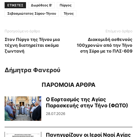
ΕΤΙΚΕΤΕΣ
Δωρόθεος Β’
Πύργος
Σεβασμιώτατος Σύρου-Τήνου
Τήνος
Προηγούμενο άρθρο
Επόμενο άρθρο
Στον Πύργο της Τήνου μια
Διακομιδή ασθενούς
τέχνη διατηρείται ακόμα
100χρονών από την Τήνο
ζωντανή
στη Σύρο με το ΠΛΣ-609
Δήμητρα Φανερού
ΠΑΡΟΜΟΙΑ ΑΡΘΡΑ
Ο Εορτασμός της Αγίας
Παρασκευής στην Τήνο (ΦΩΤΟ)
28.07.2026
Πανηγυρίζουν οι Ιεροί Ναοί Αγίας