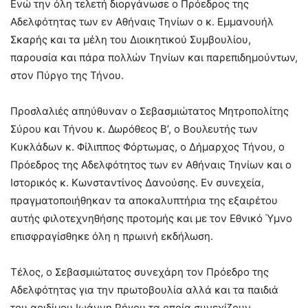
Ενώ την όλη τελετή διοργάνωσε ο Πρόεδρος της
Αδελφότητας των εν Αθήναις Τηνίων ο κ. Εμμανουήλ
Σκαρής και τα μέλη του Διοικητικού Συμβουλίου,
παρουσία και πάρα πολλών Τηνίων και παρεπιδημούντων,
στον Πύργο της Τήνου.
Προσλαλιές απηύθυναν ο Σεβασμιώτατος Μητροπολίτης
Σύρου και Τήνου κ. Δωρόθεος Β’, ο Βουλευτής των
Κυκλάδων κ. Φίλιππος Φόρτωμας, ο Δήμαρχος Τήνου, ο
Πρόεδρος της Αδελφότητος των εν Αθήναις Τηνίων και ο
Ιστορικός κ. Κωνσταντίνος Δανούσης. Εν συνεχεία,
πραγματοποιήθηκαν τα αποκαλυπτήρια της εξαιρέτου
αυτής φιλοτεχνηθήσης προτομής και με τον Εθνικό Ύμνο
επισφραγίσθηκε όλη η πρωινή εκδήλωση.
Τέλος, ο Σεβασμιώτατος συνεχάρη τον Πρόεδρο της
Αδελφότητας για την πρωτοβουλία αλλά και τα παιδιά
του αοιδίμου Ιωάννη Ρήγου τα οποία συνεχίζουν