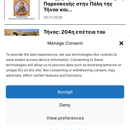
Παρασκευής στην Πόλη της
Τήνου και...
24.07.2026
Τήνος: 204η επέτειο του
Οράματος της Αγίας Πελαγίας
Manage Consent
24.07.2026
To provide the best experiences, we use technologies like cookies to
store and/or access device information. Consenting to these
technologies will allow us to process data such as browsing behavior or
unique IDs on this site. Not consenting or withdrawing consent, may
adversely affect certain features and functions.
Διαύγεια – Δήμου Τήνου
Δημοτικό Λιμενικό Ταμείο Τήνου – Άνδρου
Εορτολόγιο
Accept
Tinos Island Live Webcamera
Χάρτης Πλοίων
Deny
© 2026
View preferences