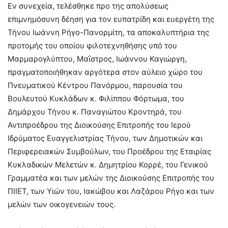
Εν συνεχεία, τελέσθηκε προ της απολύσεως
επιμνημόσυνη δέηση για τον ευπατρίδη και ευεργέτη της
Τήνου Ιωάννη Ρήγο-Πανορμίτη, τα αποκαλυπτήρια της
προτομής του οποίου φιλοτεχνηθήσης υπό του
Μαρμαρογλύπτου, Μαΐστρος, Ιωάννου Καγιώργη,
πραγματοποιήθηκαν αργότερα στον αύλειο χώρο του
Πνευματικού Κέντρου Πανόρμου, παρουσία του
Βουλευτού Κυκλάδων κ. Φιλίππου Φόρτωμα, του
Δημάρχου Τήνου κ. Παναγιώτου Κροντηρά, του
Αντιπροέδρου της Διοικούσης Επιτροπής του Ιερού
Ιδρύματος Ευαγγελιστρίας Τήνου, των Δημοτικών και
Περιφερειακών Συμβούλων, του Προέδρου της Εταιρίας
Κυκλαδικών Μελετών κ. Δημητρίου Κορρέ, του Γενικού
Γραμματέα και των μελών της Διοικούσης Επιτροπής του
ΠΙΙΕΤ, των Υιών του, Ιακώβου και Λαζάρου Ρήγο και των
μελών των οικογενειών τους.