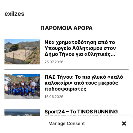
exilzes
ΠΑΡΟΜΟΙΑ ΑΡΘΡΑ
Νέα χρηματοδότηση από το
Υπουργείο Αθλητισμού στον
Δήμο Τήνου για αθλητικές...
25.07.2026
ΠΑΣ Τήνου: Το πιο γλυκό «καλό
καλοκαίρι» από τους μικρούς
ποδοσφαιριστές
16.06.2026
Sport24 – To TINOS RUNNING
EXPERIENCE AVANCE 2026
απέδειξε ότι η...
Manage Consent
02.06.2026