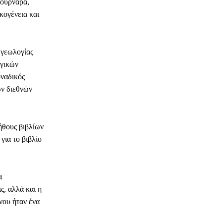
τουρνάρα,
κογένεια και
 γεωλογίας
ογικών
οναδικός
ν διεθνών
ήθους βιβλίων
για το βιβλίο
α
ς, αλλά και η
νου ήταν ένα