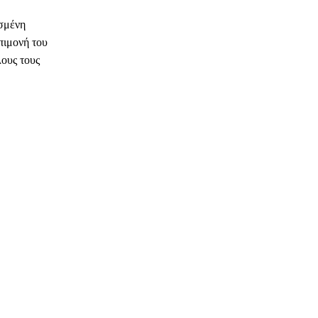
ασμένη
πιμονή του
λους τους
ΗΛΕΚΤΡΟΝΙΚΗ ΔΙΕΥΘΥΝΣΗ
Copy URL