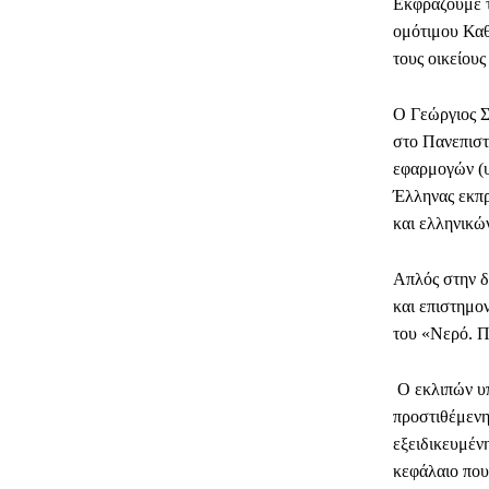
Εκφράζουμε τ
ομότιμου Καθ
τους οικείους
Ο Γεώργιος Σ
στο Πανεπιστ
εφαρμογών (υ
Έλληνας εκπ
και ελληνικώ
Απλός στην δ
και επιστημο
του «Νερό. Π
Ο εκλιπών υπ
προστιθέμενη 
εξειδικευμέν
κεφάλαιο που