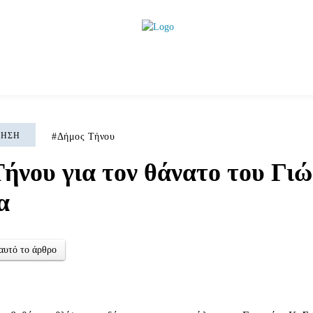
ητικά
Αρθρογραφία
Χωριά
Agenda
Podcas
ΚΗΣΗ
Δήμος Τήνου
ήνου για τον θάνατο του Γι
α
αυτό το άρθρο