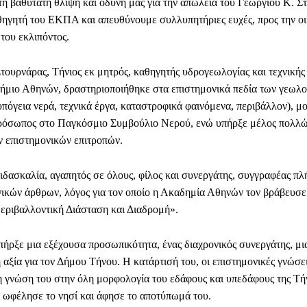
η βαθύτατη θλίψη και οδύνη μας για την απώλεια του Γεωργίου Κ. Σ
ηγητή του ΕΚΠΑ και απευθύνουμε συλλυπητήριες ευχές, προς την οι
 του εκλιπόντος.
τουρνάρας, Τήνιος εκ μητρός, καθηγητής υδρογεωλογίας και τεχνικής
ήμιο Αθηνών, δραστηριοποιήθηκε στα επιστημονικά πεδία των γεωλ
πόγεια νερά, τεχνικά έργα, καταστροφικά φαινόμενα, περιβάλλον), μ
ρόσωπος στο Παγκόσμιο Συμβούλιο Νερού, ενώ υπήρξε μέλος πολλώ
ν επιστημονικών επιτροπών.
ιδασκαλία, αγαπητός σε όλους, φίλος και συνεργάτης, συγγραφέας πλ
νικών άρθρων, λόγος για τον οποίο η Ακαδημία Αθηνών τον βράβευσε 
εριβαλλοντική Διάσταση και Διαδρομή».
ήρξε μια εξέχουσα προσωπικότητα, ένας διαχρονικός συνεργάτης, μι
αξία για τον Δήμου Τήνου. Η κατάρτισή του, οι επιστημονικές γνώσει
η γνώση του στην όλη μορφολογία του εδάφους και υπεδάφους της Τή
 ωφέλησε το νησί και άφησε το αποτύπωμά του.