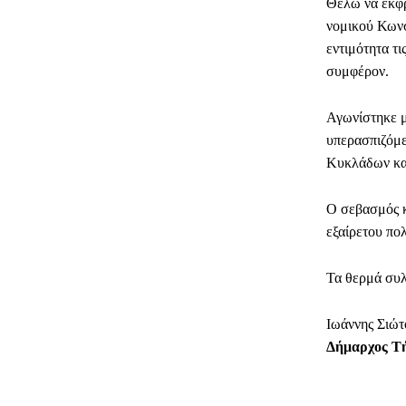
Θέλω να εκφρ
νομικού Κωνσ
εντιμότητα τι
συμφέρον.
Αγωνίστηκε μ
υπερασπιζόμε
Κυκλάδων και
Ο σεβασμός κ
εξαίρετου πολ
Τα θερμά συλλ
Ιωάννης Σιώτ
Δήμαρχος Τ