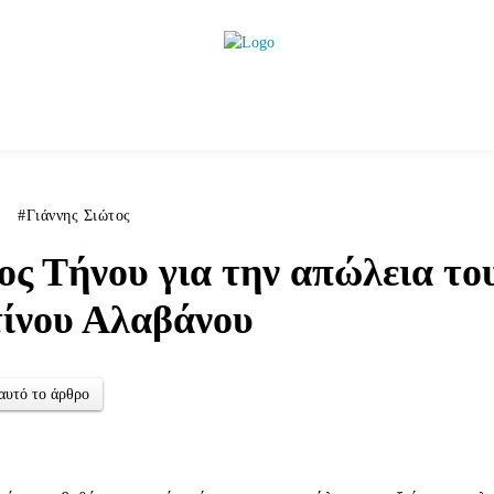
ητικά
Αρθρογραφία
Χωριά
Agenda
Podcas
Γιάννης Σιώτος
ς Τήνου για την απώλεια το
ίνου Αλαβάνου
αυτό το άρθρο