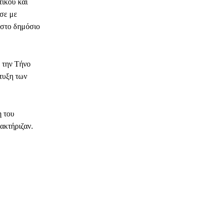
τικού και
σε με
υ στο δημόσιο
 την Τήνο
πτυξη των
η του
ακτήριζαν.