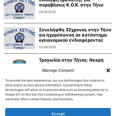
παραβάσεις Κ.Ο.Κ. στην Τήνο
06.08.2026
Συνελήφθη 32χρονος στην Τήνο
για ηχορύπανση σε κατάστημα
υγειονομικού ενδιαφέροντος
03.08.2026
Τραγωδία στην Τήνος: Νεκρή
λουόμενη ανασύρθηκε στην
παραλία Λαούτη
Manage Consent
03.08.2026
To provide the best experiences, we use technologies like cookies to
store and/or access device information. Consenting to these
technologies will allow us to process data such as browsing behavior or
unique IDs on this site. Not consenting or withdrawing consent, may
adversely affect certain features and functions.
Διαύγεια – Δήμου Τήνου
Δημοτικό Λιμενικό Ταμείο Τήνου – Άνδρου
Εορτολόγιο
Accept