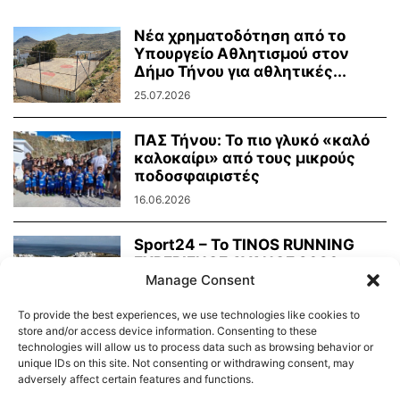
Νέα χρηματοδότηση από το
Υπουργείο Αθλητισμού στον
Δήμο Τήνου για αθλητικές...
25.07.2026
ΠΑΣ Τήνου: Το πιο γλυκό «καλό
καλοκαίρι» από τους μικρούς
ποδοσφαιριστές
16.06.2026
Sport24 – To TINOS RUNNING
EXPERIENCE AVANCE 2026
Manage Consent
απέδειξε ότι η...
02.06.2026
To provide the best experiences, we use technologies like cookies to
store and/or access device information. Consenting to these
technologies will allow us to process data such as browsing behavior or
unique IDs on this site. Not consenting or withdrawing consent, may
adversely affect certain features and functions.
Διαύγεια – Δήμου Τήνου