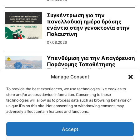
Συγκέντρωση για την
πανελλαδική ημέρα δράσης
ενάντια στην γενοκτονία στην
Παλαιστίνη
07.08.2026
Υπενθύμιση για την Απαγόρευση
Παράνομης Τοποθέτησης
Πινακίδων και Κατάληψης
Manage Consent
Κοινόχρηστων Χώρων
06.08.2026
To provide the best experiences, we use technologies like cookies to
store and/or access device information. Consenting to these
technologies will allow us to process data such as browsing behavior or
unique IDs on this site. Not consenting or withdrawing consent, may
adversely affect certain features and functions.
Διαύγεια – Δήμου Τήνου
Δημοτικό Λιμενικό Ταμείο Τήνου – Άνδρου
Εορτολόγιο
Accept
Tinos Island Live Webcamera
Χάρτης Πλοίων