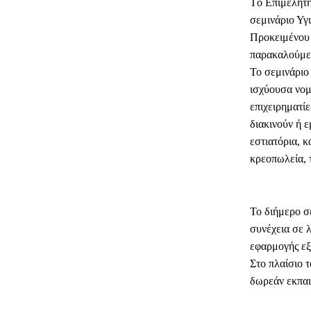
Tο Επιμελητή
σεμινάριο Υγ
Προκειμένου 
παρακαλούμε 
Το σεμινάριο
ισχύουσα νομ
επιχειρηματί
διακινούν ή 
εστιατόρια, 
κρεοπωλεία, τ
Το διήμερο σε
συνέχεια σε 
εφαρμογής εξ
Στο πλαίσιο 
δωρεάν εκπαι