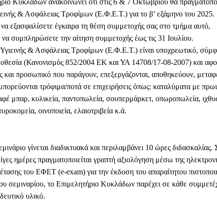
ριο Κυκλάδων ανακοινώνει ότι στις 6 & 7 Οκτωβρίου θα πραγματοπο
ιεινής & Ασφάλειας Τροφίμων (Ε.Φ.Ε.Τ.) για το β’ εξάμηνο του 2025.
να εξασφαλίσετε έγκαιρα τη θέση συμμετοχής σας στο τμήμα αυτό,
να συμπληρώσετε την αίτηση συμμετοχής έως τις 31 Ιουλίου.
 Υγιεινής & Ασφάλειας Τροφίμων (Ε.Φ.Ε.Τ.) είναι υποχρεωτικό, σύμ
οθεσία (Κανονισμός 852/2004 ΕΚ και ΥΑ 14708/17-08-2007) και αφ
ες και προσωπικό που παράγουν, επεξεργάζονται, αποθηκεύουν, μεταφ
εμπορεύονται τρόφιμα/ποτά σε επιχειρήσεις όπως: καταλύματα με πρωι
καφέ μπαρ, κυλικεία, παντοπωλεία, σουπερμάρκετ, οπωροπωλεία, ιχθυ
υροκομεία, οινοποιεία, ελαιοτριβεία κ.ά.
μινάριο γίνεται διαδικτυακά και περιλαμβάνει 10 ώρες διδασκαλίας. 
λίγες ημέρες πραγματοποιείται γραπτή αξιολόγηση μέσω της ηλεκτρον
έτασης του ΕΦΕΤ (e-exam) για την έκδοση του απαραίτητου πιστοποι
του σεμιναρίου, το Επιμελητήριο Κυκλάδων παρέχει σε κάθε συμμετέ
δευτικό υλικό.