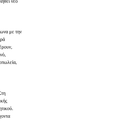
ιηθεί νέο
φωνα με την
ορά
έρουν,
νό,
οπωλεία,
Στη
ικής
ητικού.
χοντα