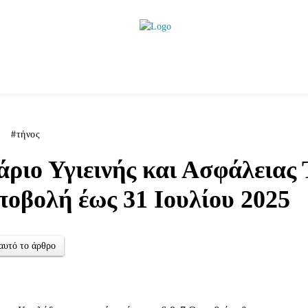
ητικά
Αρθρογραφία
Χωριά
Agenda
Podcas
τήνος
άριο Υγιεινής και Ασφάλειας
οβολή έως 31 Ιουλίου 2025
αυτό το άρθρο