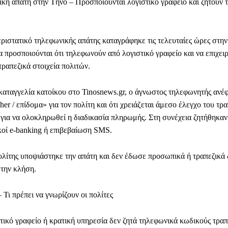
κή απάτη στην Τήνο – Προσποιούνται λογιστικό γραφείο και ζητούν 
ριστατικό τηλεφωνικής απάτης καταγράφηκε τις τελευταίες ώρες στην
α προσποιούνται ότι τηλεφωνούν από λογιστικό γραφείο και να επιχει
ραπεζικά στοιχεία πολιτών.
αταγγελία κατοίκου στο Tinosnews.gr, ο άγνωστος τηλεφωνητής ανέφε
her / επίδομα» για τον πολίτη και ότι χρειάζεται άμεσο έλεγχο του τρ
για να ολοκληρωθεί η διαδικασία πληρωμής. Στη συνέχεια ζητήθηκαν
κοί e-banking ή επιβεβαίωση SMS.
ολίτης υποψιάστηκε την απάτη και δεν έδωσε προσωπικά ή τραπεζικά
 την κλήση.
Τι πρέπει να γνωρίζουν οι πολίτες
τικό γραφείο ή κρατική υπηρεσία δεν ζητά τηλεφωνικά κωδικούς τρα