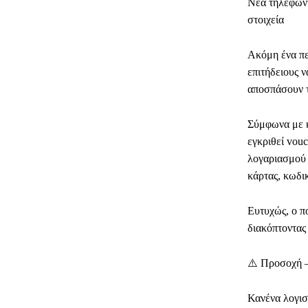
Νέα τηλεφωνι
στοιχεία
Ακόμη ένα πε
επιτήδειους ν
αποσπάσουν τ
Σύμφωνα με κ
εγκριθεί vouc
λογαριασμού 
κάρτας, κωδι
Ευτυχώς, ο π
διακόπτοντας
⚠️ Προσοχή – 
Κανένα λογισ