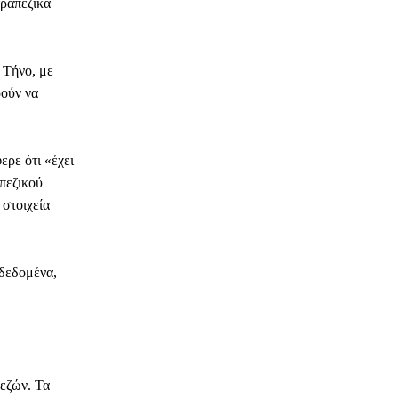
τραπεζικά
 Τήνο, με
ρούν να
ρε ότι «έχει
απεζικού
 στοιχεία
 δεδομένα,
πεζών. Τα