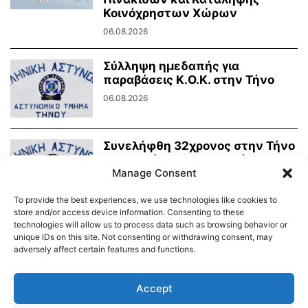
Κοινόχρηστων Χώρων
06.08.2026
Σύλληψη ημεδαπής για
παραβάσεις Κ.Ο.Κ. στην Τήνο
06.08.2026
Συνελήφθη 32χρονος στην Τήνο
για ηχορύπανση σε κατάστημα
υγειονομικού ενδιαφέροντος
Manage Consent
03.08.2026
To provide the best experiences, we use technologies like cookies to
store and/or access device information. Consenting to these
technologies will allow us to process data such as browsing behavior or
unique IDs on this site. Not consenting or withdrawing consent, may
adversely affect certain features and functions.
Διαύγεια – Δήμου Τήνου
Δημοτικό Λιμενικό Ταμείο Τήνου – Άνδρου
Εορτολόγιο
Accept