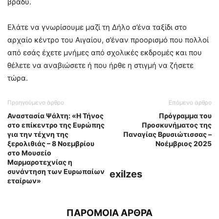
βράδυ.
Ελάτε να γνωρίσουμε μαζί τη Δήλο σ’ένα ταξίδι στο
αρχαίο κέντρο του Αιγαίου, σ’έναν προορισμό που πολλοί
από εσάς έχετε μνήμες από σχολικές εκδρομές και που
θέλετε να αναβιώσετε ή που ήρθε η στιγμή να ζήσετε
τώρα.
Προηγούμενο άρθρο
Επόμενο άρθρο
Αναστασία Ψάλτη: «Η Τήνος
Πρόγραμμα του
στο επίκεντρο της Ευρώπης
Προσκυνήματος της
για την τέχνη της
Παναγίας Βρυσιώτισσας –
ξερολιθιάς – 8 Νοεμβρίου
Νοέμβριος 2025
στο Μουσείο
Μαρμαροτεχνίας η
συνάντηση των Ευρωπαίων
exilzes
εταίρων»
ΠΑΡΟΜΟΙΑ ΑΡΘΡΑ