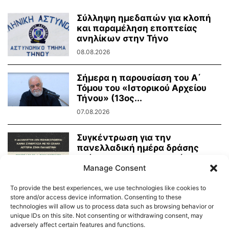
Σύλληψη ημεδαπών για κλοπή
και παραμέληση εποπτείας
ανηλίκων στην Τήνο
08.08.2026
Σήμερα η παρουσίαση του Α΄
Τόμου του «Ιστορικού Αρχείου
Τήνου» (13ος...
07.08.2026
Συγκέντρωση για την
πανελλαδική ημέρα δράσης
ενάντια στην γενοκτονία στην
Παλαιστίνη
Manage Consent
07.08.2026
To provide the best experiences, we use technologies like cookies to
store and/or access device information. Consenting to these
technologies will allow us to process data such as browsing behavior or
unique IDs on this site. Not consenting or withdrawing consent, may
adversely affect certain features and functions.