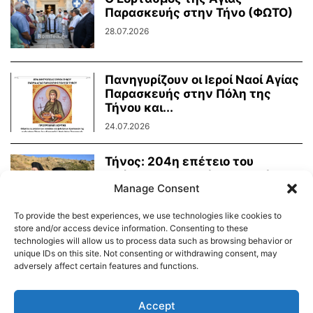
Παρασκευής στην Τήνο (ΦΩΤΟ)
28.07.2026
Πανηγυρίζουν οι Ιεροί Ναοί Αγίας
Παρασκευής στην Πόλη της
Τήνου και...
24.07.2026
Τήνος: 204η επέτειο του
Οράματος της Αγίας Πελαγίας
Manage Consent
24.07.2026
To provide the best experiences, we use technologies like cookies to
store and/or access device information. Consenting to these
technologies will allow us to process data such as browsing behavior or
unique IDs on this site. Not consenting or withdrawing consent, may
adversely affect certain features and functions.
Διαύγεια – Δήμου Τήνου
Δημοτικό Λιμενικό Ταμείο Τήνου – Άνδρου
Εορτολόγιο
Accept