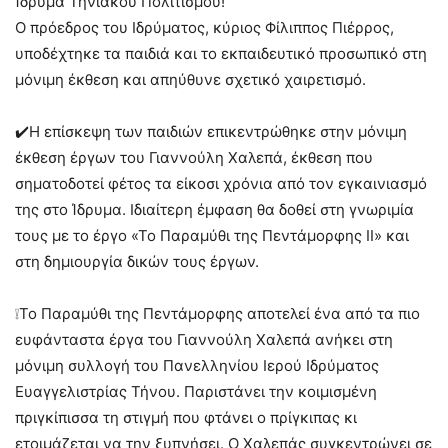
Ίδρυμα Τηνιακού Πολιτισμού!
Ο πρόεδρος του Ιδρύματος, κύριος Φίλιππος Πιέρρος,
υποδέχτηκε τα παιδιά και το εκπαιδευτικό προσωπικό στη
μόνιμη έκθεση και απηύθυνε σχετικό χαιρετισμό.
✔️Η επίσκεψη των παιδιών επικεντρώθηκε στην μόνιμη
έκθεση έργων του Γιαννούλη Χαλεπά, έκθεση που
σηματοδοτεί φέτος τα είκοσι χρόνια από τον εγκαινιασμό
της στο Ίδρυμα. Ιδιαίτερη έμφαση θα δοθεί στη γνωριμία
τους με το έργο «Το Παραμύθι της Πεντάμορφης ΙΙ» και
στη δημιουργία δικών τους έργων.
❕Το Παραμύθι της Πεντάμορφης αποτελεί ένα από τα πιο
ευφάνταστα έργα του Γιαννούλη Χαλεπά ανήκει στη
μόνιμη συλλογή του Πανελληνίου Ιερού Ιδρύματος
Ευαγγελιστρίας Τήνου. Παριστάνει την κοιμισμένη
πριγκίπισσα τη στιγμή που φτάνει ο πρίγκιπας κι
ετοιμάζεται να την ξυπνήσει. Ο Χαλεπάς συγκεντρώνει σε