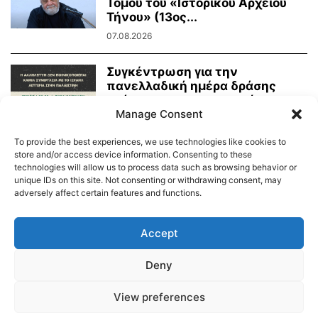
Τόμου του «Ιστορικού Αρχείου
Τήνου» (13ος...
07.08.2026
Συγκέντρωση για την
πανελλαδική ημέρα δράσης
ενάντια στην γενοκτονία στην
Manage Consent
Παλαιστίνη
07.08.2026
To provide the best experiences, we use technologies like cookies to
store and/or access device information. Consenting to these
technologies will allow us to process data such as browsing behavior or
unique IDs on this site. Not consenting or withdrawing consent, may
adversely affect certain features and functions.
Διαύγεια – Δήμου Τήνου
Δημοτικό Λιμενικό Ταμείο Τήνου – Άνδρου
Εορτολόγιο
Accept
Tinos Island Live Webcamera
Χάρτης Πλοίων
Deny
© 2026
View preferences