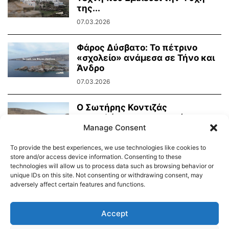
της...
07.03.2026
Φάρος Δύσβατο: Το πέτρινο
«σχολείο» ανάμεσα σε Τήνο και
Άνδρο
07.03.2026
Ο Σωτήρης Κοντιζάς
ανακαλύπτει τα μυστικά της
τηνιακής λούζας με την...
Manage Consent
01.03.2026
To provide the best experiences, we use technologies like cookies to
store and/or access device information. Consenting to these
technologies will allow us to process data such as browsing behavior or
unique IDs on this site. Not consenting or withdrawing consent, may
adversely affect certain features and functions.
Διαύγεια – Δήμου Τήνου
Δημοτικό Λιμενικό Ταμείο Τήνου – Άνδρου
Εορτολόγιο
Accept