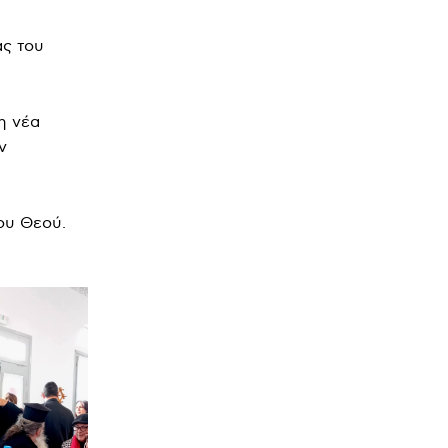
ας του
η νέα
ν
του Θεού.