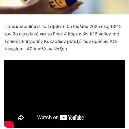
Παρακολουθήστε τo Σάββατο 05 Ιουλίου 2025 στις 18:45
τον 2ο ημιτελικό για το Final 4 Κοριτσιών Κ16 Volley της
Τοπικής Επιτροπής Κυκλάδων μεταξύ των ομάδων ΑΣΕ
Νεωρίου – ΑΣ Απόλλων Νάξου