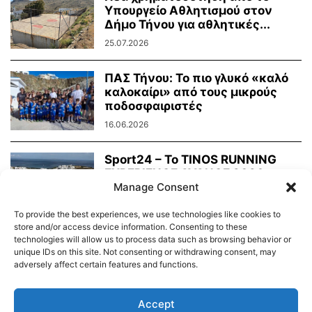
Υπουργείο Αθλητισμού στον
Δήμο Τήνου για αθλητικές...
25.07.2026
ΠΑΣ Τήνου: Το πιο γλυκό «καλό
καλοκαίρι» από τους μικρούς
ποδοσφαιριστές
16.06.2026
Sport24 – To TINOS RUNNING
EXPERIENCE AVANCE 2026
Manage Consent
απέδειξε ότι η...
02.06.2026
To provide the best experiences, we use technologies like cookies to
store and/or access device information. Consenting to these
technologies will allow us to process data such as browsing behavior or
unique IDs on this site. Not consenting or withdrawing consent, may
adversely affect certain features and functions.
Διαύγεια – Δήμου Τήνου
Δημοτικό Λιμενικό Ταμείο Τήνου – Άνδρου
Εορτολόγιο
Accept