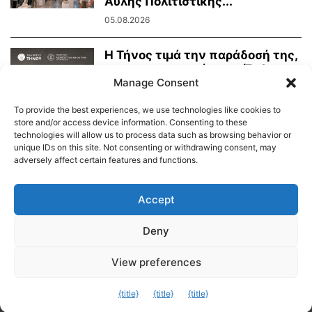
Άυλης Πολιτιστικής...
05.08.2026
Η Τήνος τιμά την παράδοσή της,
τη μαρμαροτεχνία της. Έκθεση
Manage Consent
Τήνιων...
31.07.2026
To provide the best experiences, we use technologies like cookies to
store and/or access device information. Consenting to these
technologies will allow us to process data such as browsing behavior or
unique IDs on this site. Not consenting or withdrawing consent, may
adversely affect certain features and functions.
Διαύγεια – Δήμου Τήνου
Δημοτικό Λιμενικό Ταμείο Τήνου – Άνδρου
Εορτολόγιο
Accept
Tinos Island Live Webcamera
Χάρτης Πλοίων
Deny
© 2026
View preferences
Exit mobile version
{title}
{title}
{title}