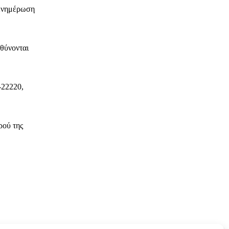
 ενημέρωση
υθύνονται
-22220,
ρού της