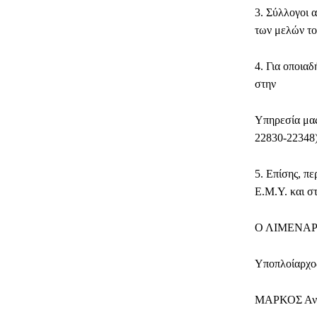
3. Σύλλογοι 
των μελών το
4. Για οποια
στην
Υπηρεσία μας
22830-22348)
5. Επίσης, πε
Ε.Μ.Υ. και σ
Ο ΛΙΜΕΝΑ
Υποπλοίαρχο
ΜΑΡΚΟΣ Αν