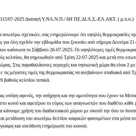
115/07-2025 Διαταγή Υ.ΝΑ.Ν.Π./ 6Η ΠΕ.ΔΙ.Λ.Σ.-ΕΛ.ΑΚΤ. ( μ.π.σ.)
ια ανωτέρω σχετικών, σας ενημερώνουμε ότι υψηλές θερμοκρασίες π
ς για όλη σχεδόν την εβδομάδα που ξεκινάει από σήμερα Δευτέρα 21
του καύσωνα το Σάββατο 26-07-2025. Οι υψηλότερες τιμές θερμοκρα
ύς κελσίου, θα σημειωθούν από Τρίτη 22-07-2025 και μετά στο εσωτ
χώρας. Στις παραθαλάσσιες περιοχές και νησιωτική χώρα θα είναι 2 μ
 τις μέγιστες τιμές της θερμοκρασίας να ανεβαίνουν σταδιακά από Τρ
39 βαθούς κελσίου τοπικά.
ας υπόψη αφενός, την απήχηση και την αμεσότητα που έχουν τα Μεσ
το κοινό και αφετέρου το εύρος των αναγνωστών που διαθέτει κάθε 
α κάνουμε χρήση του διαδικτυακού χώρου με σκοπό την όσο το δυνα
αι μετάδοση του ανωτέρω δελτίου καιρικών φαινομένων στα μέσα σα
 έγκαιρη και υπεύθυνη ενημέρωση του κοινού.