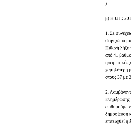
)
β) Η ΩΠ: 201
1. Σε συνέχε
στην χώρα μα
Πιθανή λήξη 
από 41 βαθμο
ηπειρωτικής 
χαμηλότερη με
στους 37 με 
2. Λαμβάνοντ
Ενημέρωσης σ
επιθυμούμε ν
δημοσίευση κ
επιτευχθεί η