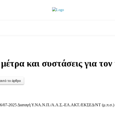
ητικά
Αρθρογραφία
Χωριά
Agenda
Podcas
μέτρα και συστάσεις για το
αυτό το άρθρο
6/07-2025 Διαταγή Υ.ΝΑ.Ν.Π./Α.Λ.Σ.-ΕΛ.ΑΚΤ./ΕΚΣΕΔ/ΝΤ (μ.π.σ.)