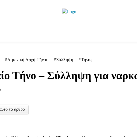
ητικά
Αρθρογραφία
Χωριά
Agenda
Podcas
Λιμενική Αρχή Τήνου
Σύλληψη
Τήνος
ίο Τήνο – Σύλληψη για ναρκ
ο
αυτό το άρθρο