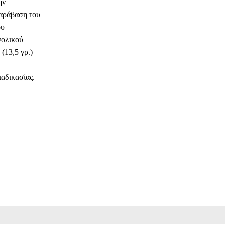
ην
παράβαση του
ου
νολικού
(13,5 γρ.)
ιαδικασίας.
ΗΛΕΚΤΡΟΝΙΚΗ ΔΙΕΥΘΥΝΣΗ
Copy URL