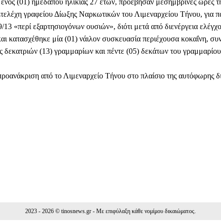
ενός (01) ημεδαπού ηλικίας 27 ετών, προέβησαν μεσημβρινές ώρες τ
Στελέχη γραφείου Δίωξης Ναρκωτικών του Λιμεναρχείου Τήνου, για 
/13 «περί εξαρτησιογόνων ουσιών», διότι μετά από διενέργεια ελέγχ
και κατασχέθηκε μία (01) νάιλον συσκευασία περιέχουσα κοκαΐνη, συ
ς δεκατριών (13) γραμμαρίων και πέντε (05) δεκάτων του γραμμαρίου 
 προανάκριση από το Λιμεναρχείο Τήνου στο πλαίσιο της αυτόφωρης δ
Facebook
WhatsApp
Viber
ΙΟ
2023 - 2026 © tinosnews.gr - Με επιφύλαξη κάθε νομίμου δικαιώματος.