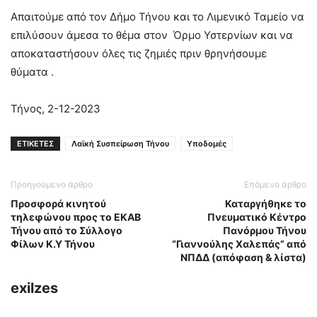
Απαιτούμε από τον Δήμο Τήνου και το Λιμενικό Ταμείο να
επιλύσουν άμεσα το θέμα στον Όρμο Υστερνίων και να
αποκαταστήσουν όλες τις ζημιές πριν θρηνήσουμε
θύματα .
Τήνος, 2-12-2023
ΕΤΙΚΕΤΕΣ
Λαϊκή Συσπείρωση Τήνου
Υποδομές
Προηγούμενο άρθρο
Επόμενο άρθρο
Προσφορά κινητού
Καταργήθηκε το
τηλεφώνου προς το ΕΚΑΒ
Πνευματικό Κέντρο
Τήνου από το Σύλλογο
Πανόρμου Τήνου
Φίλων Κ.Υ Τήνου
“Γιαννούλης Χαλεπάς” από
ΝΠΔΔ (απόφαση & λίστα)
exilzes