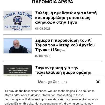
ΠΑΡΟΜΟΙΑ ΑΡΘΡΑ
Σύλληψη ημεδαπών για κλοπή
και παραμέληση εποπτείας
ανηλίκων στην Τήνο
08.08.2026
Σήμερα η παρουσίαση του Α΄
Τόμου του «Ιστορικού Αρχείου
Τήνου» (13ος...
07.08.2026
Συγκέντρωση για την
πανελλαδική ημέρα δράσης
ενάντια στην γενοκτονία στην
Manage Consent
Παλαιστίνη
07.08.2026
To provide the best experiences, we use technologies like cookies to
store and/or access device information. Consenting to these
technologies will allow us to process data such as browsing behavior or
unique IDs on this site. Not consenting or withdrawing consent, may