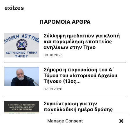
exilzes
ΠΑΡΟΜΟΙΑ ΑΡΘΡΑ
Σύλληψη ημεδαπών για κλοπή
και παραμέληση εποπτείας
ανηλίκων στην Τήνο
08.08.2026
Σήμερα η παρουσίαση του Α΄
Τόμου του «Ιστορικού Αρχείου
Τήνου» (13ος...
07.08.2026
Συγκέντρωση για την
πανελλαδική ημέρα δράσης
ενάντια στην γενοκτονία στην
Manage Consent
Παλαιστίνη
07.08.2026