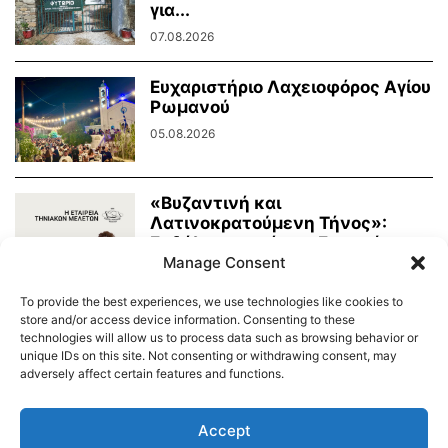
για...
07.08.2026
Ευχαριστήριο Λαχειοφόρος Αγίου
Ρωμανού
05.08.2026
«Βυζαντινή και
Λατινοκρατούμενη Τήνος»:
Εκδήλωση από την Εταιρεία
Τηνιακών Μελετών
Manage Consent
03.08.2026
To provide the best experiences, we use technologies like cookies to
store and/or access device information. Consenting to these
technologies will allow us to process data such as browsing behavior or
unique IDs on this site. Not consenting or withdrawing consent, may
adversely affect certain features and functions.
Διαύγεια – Δήμου Τήνου
Δημοτικό Λιμενικό Ταμείο Τήνου – Άνδρου
Εορτολόγιο
Accept