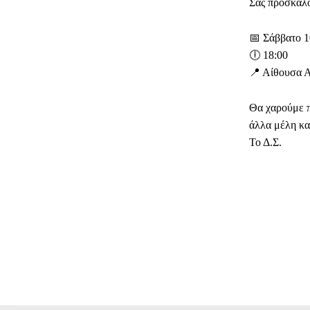
Σας προσκαλο
📅 Σάββατο 1
🕕 18:00
📍 Αίθουσα 
Θα χαρούμε π
άλλα μέλη κα
Το Δ.Σ.
ΜΕΡΊΔ