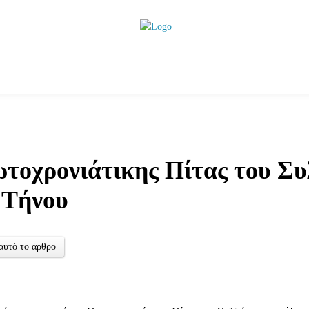
ητικά
Αρθρογραφία
Χωριά
Agenda
Podcas
τοχρονιάτικης Πίτας του Συ
 Τήνου
αυτό το άρθρο