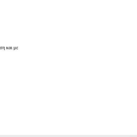
ση και με
ΗΛΕΚΤΡΟΝΙΚΗ ΔΙΕΥΘΥΝΣΗ
Copy URL