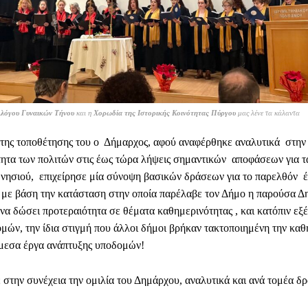
λλόγου Γυναικών Τήνου
και η
Χορωδία της Ιστορικής Κοινότητας Πύργου
μας λένε τα κάλαντα
 της τοποθέτησης του ο Δήμαρχος, αφού αναφέρθηκε αναλυτικά στην
ητα των πολιτών στις έως τώρα λήψεις σημαντικών αποφάσεων για τ
 νησιού, επιχείρησε μία σύνοψη βασικών δράσεων για το παρελθόν έ
 με βάση την κατάσταση στην οποία παρέλαβε τον Δήμο η παρούσα Δ
να δώσει προτεραιότητα σε θέματα καθημερινότητας , και κατόπιν εξέ
μών, την ίδια στιγμή που άλλοι δήμοι βρήκαν τακτοποιημένη την καθ
άμεσα έργα ανάπτυξης υποδομών!
στην συνέχεια την ομιλία του Δημάρχου, αναλυτικά και ανά τομέα δρ