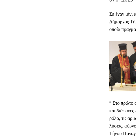
Σε έναν μίνι
Δήμαρχος Τήν
οποία πραγμα
” Στο πρώτο 
και διάφανες 
ρόλο, τις αρμ
λύσεις, φέρν
Τήνου Παναγι