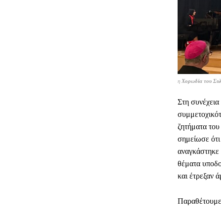
η
Χορωδία
του Συ
Στη συνέχεια
συμμετοχικότ
ζητήματα του
σημείωσε ότι
αναγκάστηκε 
θέματα υποδο
και έτρεξαν 
Παραθέτουμε 