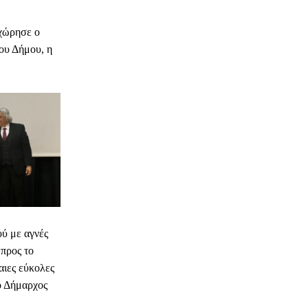
οχώρησε ο
ου Δήμου, η
ού με αγνές
 προς το
αιες εύκολες
ο Δήμαρχος