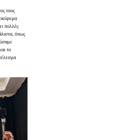
υς τους
κοκύρεμα
ει πολλές
λιστα, όπως
εύσαμε
και το
οτέλεσμα