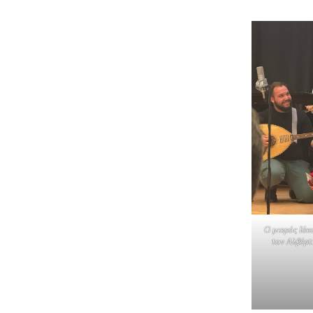
Ο μικρός Ιάκ
τον Αλβέρτ