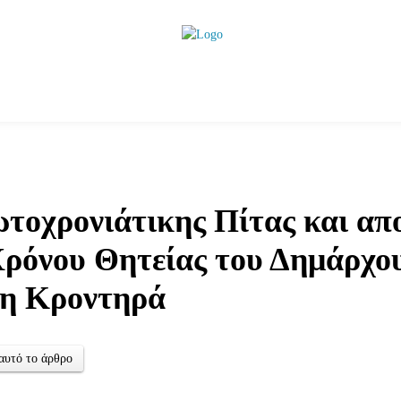
ητικά
Αρθρογραφία
Χωριά
Agenda
Podcas
τοχρονιάτικης Πίτας και απ
ρόνου Θητείας του Δημάρχο
η Κροντηρά
αυτό το άρθρο