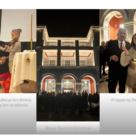
ωβος με τον Αντώνη
Η τυχερή της Β
η λένε τα κάλαντα
Ίδρυμα Τηνιακού Πολιτισμού