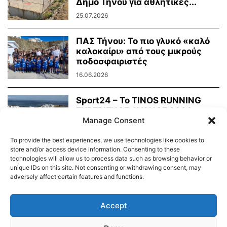
Δήμο Τήνου για αθλητικές...
25.07.2026
ΠΑΣ Τήνου: Το πιο γλυκό «καλό
καλοκαίρι» από τους μικρούς
ποδοσφαιριστές
16.06.2026
Sport24 – To TINOS RUNNING
EXPERIENCE AVANCE 2026
απέδειξε ότι η...
Manage Consent
02.06.2026
To provide the best experiences, we use technologies like cookies to
store and/or access device information. Consenting to these
technologies will allow us to process data such as browsing behavior or
unique IDs on this site. Not consenting or withdrawing consent, may
adversely affect certain features and functions.
Διαύγεια – Δήμου Τήνου
Δημοτικό Λιμενικό Ταμείο Τήνου – Άνδρου
Εορτολόγιο
Accept
Tinos Island Live Webcamera
Χάρτης Πλοίων