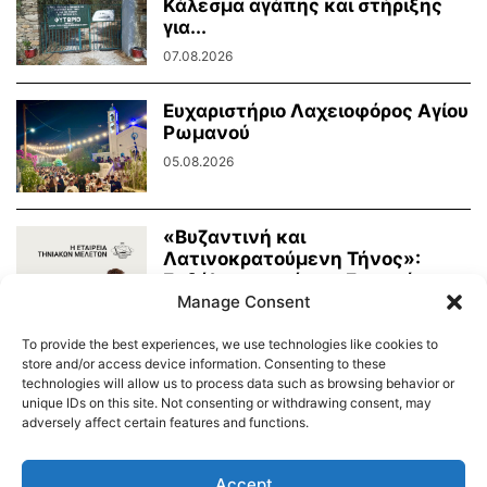
Κάλεσμα αγάπης και στήριξης
για...
07.08.2026
Ευχαριστήριο Λαχειοφόρος Αγίου
Ρωμανού
05.08.2026
«Βυζαντινή και
Λατινοκρατούμενη Τήνος»:
Εκδήλωση από την Εταιρεία
Manage Consent
Τηνιακών Μελετών
03.08.2026
To provide the best experiences, we use technologies like cookies to
store and/or access device information. Consenting to these
technologies will allow us to process data such as browsing behavior or
unique IDs on this site. Not consenting or withdrawing consent, may
adversely affect certain features and functions.
Διαύγεια – Δήμου Τήνου
Δημοτικό Λιμενικό Ταμείο Τήνου – Άνδρου
Εορτολόγιο
Accept